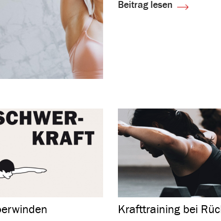
Beitrag lesen
ber­winden
Kraft­trai­ning bei R