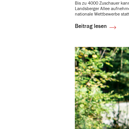
Bis zu 4000 Zuschauer kann
Lands­berger Allee aufnehme
na­tio­nale Wett­be­werbe stat
Beitrag lesen