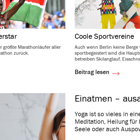
r­star
Coole Sport­ver­eine
 größte Mara­thon­läufer aller
Auch wenn Berlin keine Berge v
­thon zurück.
sport­be­geis­tert sind die Hau
betreiben Skilang­lauf, Eisschne
Beitrag lesen
Einatmen – aus
Yoga ist so vieles in e
Meditation, Heilung für 
Seele oder auch Auspo