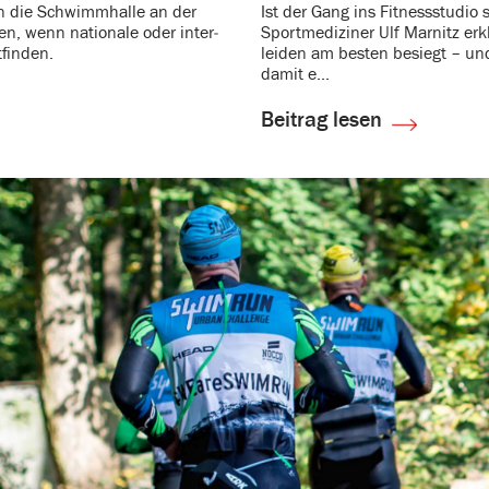
 die Schwimm­halle an der
Ist der Gang ins Fitness­studio s
n, wenn natio­nale oder inter­
Sport­me­di­ziner Ulf Marnitz e
t­finden.
leiden am besten besiegt – und
damit e...
Beitrag lesen