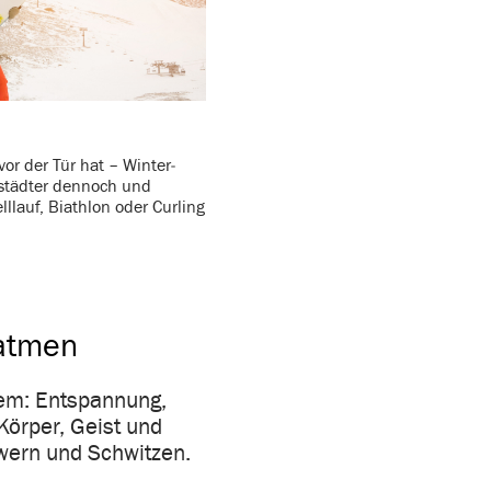
or der Tür hat – Winter­
pt­städter dennoch und
ll­lauf, Biathlon oder Curling
atmen
inem: Entspannung,
Körper, Geist und
wern und Schwitzen.